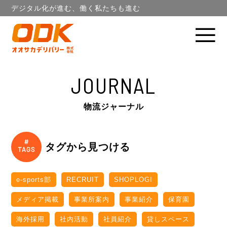
デジタル化が進む、働く私たちも進む
JOURNAL
物流ジャーナル
タグから見つける
e-sports部
RECRUIT
SHOPLOGI
メディア掲載
事業所案内
事業紹介
保育園
海外採用
社内活動
社員紹介
貸しスペース