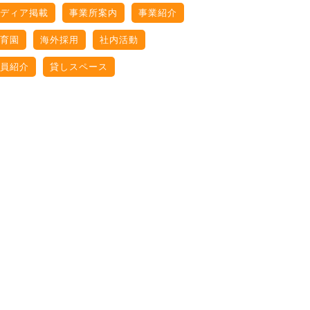
ディア掲載
事業所案内
事業紹介
育園
海外採用
社内活動
員紹介
貸しスペース